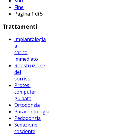
Succ
Fine
Pagina 1 di 5
Trattamenti
Implantologia
a
carico
immediato
Ricostruzione
del
sorriso
Protesi
computer
guidata
Ortodonzia
Paradontologia
Pedodonzia
Sedazione
cosciente