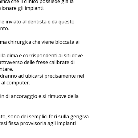
fica che il clinico possiede già la
ionare gli impianti.
ne inviato al dentista e da questo
nto.
ima chirurgica che viene bloccata ai
lla dima e corrispondenti ai siti dove
ttraverso delle frese calibrate di
ntare.
andranno ad ubicarsi precisamente nel
e al computer.
pin di ancoraggio e si rimuove della
o, sono dei semplici fori sulla gengiva
tesi fissa provvisoria agli impianti