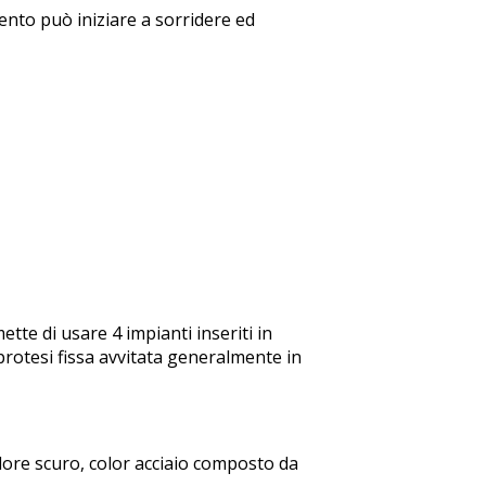
nto può iniziare a sorridere ed
Z
tte di usare 4 impianti inseriti in
rotesi fissa avvitata generalmente in
lore scuro, color acciaio composto da