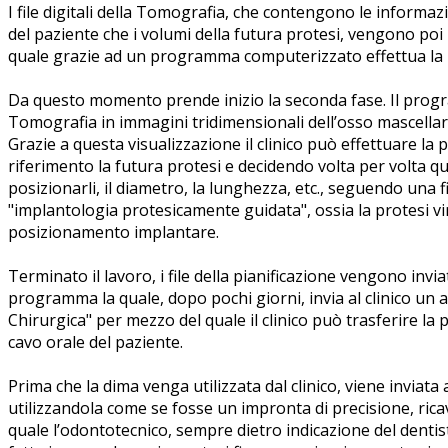
I file digitali della Tomografia, che contengono le informaz
del paziente che i volumi della futura protesi, vengono poi i
quale grazie ad un programma computerizzato effettua la p
Da questo momento prende inizio la seconda fase. Il progr
Tomografia in immagini tridimensionali dell’osso mascellare
Grazie a questa visualizzazione il clinico può effettuare l
riferimento la futura protesi e decidendo volta per volta qu
posizionarli, il diametro, la lunghezza, etc., seguendo una f
"implantologia protesicamente guidata", ossia la protesi virt
posizionamento implantare.
Terminato il lavoro, i file della pianificazione vengono inviat
programma la quale, dopo pochi giorni, invia al clinico un 
Chirurgica" per mezzo del quale il clinico può trasferire la 
cavo orale del paziente.
Prima che la dima venga utilizzata dal clinico, viene inviata a
utilizzandola come se fosse un impronta di precisione, ri
quale l’odontotecnico, sempre dietro indicazione del dentis