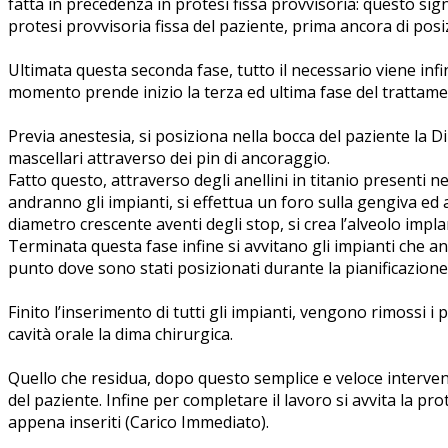
fatta in precedenza in protesi fissa provvisoria: questo signi
protesi provvisoria fissa del paziente, prima ancora di posiz
Ultimata questa seconda fase, tutto il necessario viene infi
momento prende inizio la terza ed ultima fase del trattame
Previa anestesia, si posiziona nella bocca del paziente la D
mascellari attraverso dei pin di ancoraggio.
Fatto questo, attraverso degli anellini in titanio presenti ne
andranno gli impianti, si effettua un foro sulla gengiva ed a
diametro crescente aventi degli stop, si crea l’alveolo impla
Terminata questa fase infine si avvitano gli impianti che 
punto dove sono stati posizionati durante la pianificazion
Finito l’inserimento di tutti gli impianti, vengono rimossi i 
cavità orale la dima chirurgica.
Quello che residua, dopo questo semplice e veloce intervent
del paziente. Infine per completare il lavoro si avvita la pro
appena inseriti (Carico Immediato).