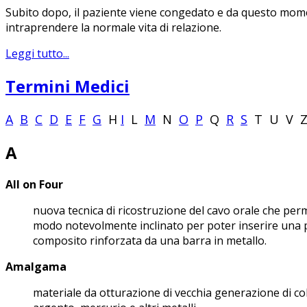
Subito dopo, il paziente viene congedato e da questo mome
intraprendere la normale vita di relazione.
Leggi tutto...
Termini Medici
A
B
C
D
E
F
G
H
I
L
M
N
O
P
Q
R
S
T U V 
A
All on Four
nuova tecnica di ricostruzione del cavo orale che perme
modo notevolmente inclinato per poter inserire una p
composito rinforzata da una barra in metallo.
Amalgama
materiale da otturazione di vecchia generazione di co